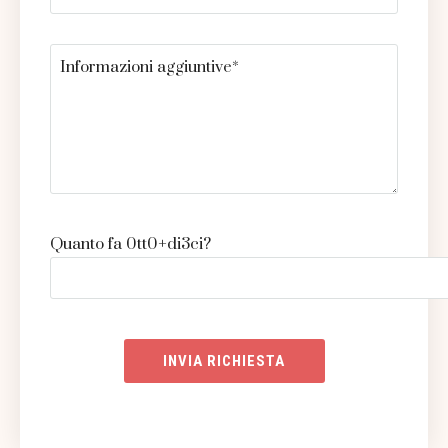
Quanto fa 0tt0+di3ci?